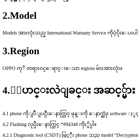
2.Model
Models အားလုံးသည္ International Warranty Service ကိုပံ့ပိ
3.Region
OPPO ကုိ တရားဝင္ေရာင္းေသာ regions မ်ားအားလုံး။
4.ေျပာင္းလဲျခင္း အဆင့္မ်ား
4.1 phone ကိုျပဳျပင္ပီးေနာက္တြင္ ဖုန္းကို ေနာက္ဆုံး software ႏွင့္
4.2 Flashing လုပ္ပီးေနာက္တြင္ *#9434# ကိုႏွိပ္ပါ။
4.2.1 Diagnostic tool (CSDT) ဖြင့္ပီး phone သည္ model “Decrypti