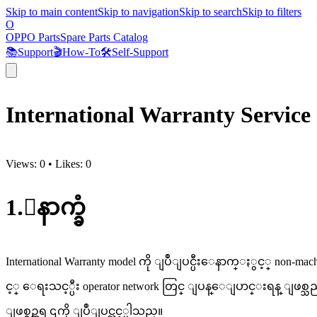
Skip to main content
Skip to navigation
Skip to search
Skip to filters
O
OPPO Parts
Spare Parts Catalog
📚
Support
🎬
How-To
🛠️
Self-Support
International Warranty Servi
Views:
0
•
Likes:
0
1.ေနာက္ခံ
International Warranty model ကို ျပဳျပင္ပီးေနာက္ႏွင့္ non-mach
င့္ ေရးသင့္ပီး operator network တြင္ ျပန္ေျပာင္းရန္ ျဖစ္သည္။ mai
ျဖစ္စဥ္အရ ၎ကို ျပဳျပင္သင့္ပါသည္။