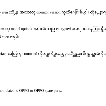
ူ area (သို႕) အလားတူ operator version ကိုကိုေရြးခ်ယ္ပါ။ ထို႕ေနာက္ 
ေနာက္ model options အားလုံးသည္ encrypted အေျခအေနတြင္ ရွိမရွိက
click လုပ္ပါ။
rface အတြက္ command ကိုတစ္ႀကိမ္ထဲထည့္ႏိုင္သည္။ ဒီဂ်စ္တယ္အလံ
e not related to OPPO or OPPO spare parts.