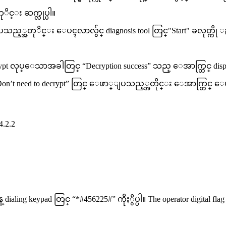
ိင္း ဆက္လုပ္ပါ။
သည့္အတုိင္း ေပၚလာလွ်င္ diagnosis tool တြင္"Start" ခလုတ္ကို ႏွိပ
rypt လုပ္ေသာအခါတြင္ “Decryption success” သည္ ေအာက္တြင္ display
.2.3 “Don’t need to decrypt” တြင္ ေဖာ္ျပသည့္အတိုင္း ေအာက္တြ
.2
္ dialing keypad တြင္ “*#456225#” ကိုႏွိပ္ပါ။ The operator digital