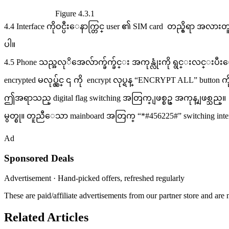
Figure 4.3.1
4.4 Interface ကိုဝင္ပီးေနာက္တြင္ user ၏ SIM card တည္ရွိရာ အလားတ
ပါ။
4.5 Phone သည္အလုိအေလ်ာက္ခ်က္ခ်င္း အကုန္လုံးကို ရွင္းလင္းပီး
encrypted မလုပ္လွ်င္ ၎ ကို encrypt လုပ္ရန္ “ENCRYPT ALL” button ကို 
ဤအရာသည္ digital flag switching အတြက္ ျဖစ္စဥ္ အကုန္ ျဖစ္သည္။
မွတ္စု။ တူညီေသာ mainboard အတြက္ “*#456225#” switching inte
Ad
Sponsored Deals
Advertisement · Hand-picked offers, refreshed regularly
These are paid/affiliate advertisements from our partner store and ar
Related Articles