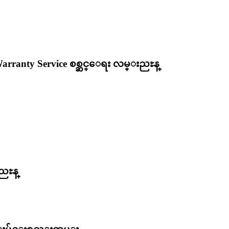
Warranty Service စစ္ဆင္ေရး လမ္းညႊန္
ညႊန္