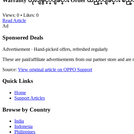
Warranty တိုးျမွင့္ျခင္း Order ထည့္ျခင္း စ
Views:
0
•
Likes:
0
Read Article
Ad
Sponsored Deals
Advertisement · Hand-picked offers, refreshed regularly
These are paid/affiliate advertisements from our partner store and ar
Source:
View original article on OPPO Support
Quick Links
Home
Support Articles
Browse by Country
India
Indonesia
Philippines