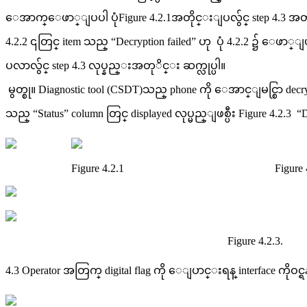
ေအာက္ေဖာ္ျပပါ ပုံFigure 4.2.1အတိုင္းျပလွ်င္ step 4.3 အတု
4.2.2 ၎တြင္ item သည္ “Decryption failed” ဟု ပုံ 4.2.2 ၌ ေဖာ္ျပ
ပလာလွ်င္ step 4.3 လုပ္နည္းအတုိင္း ဆက္လုပ္ပါ။
မွတ္စု။ Diagnostic tool (CSDT)သည္ phone ကို ေအာင္ျမင္စြာ dec
သည္ “Status” column တြင္ displayed လုပ္မည္ျဖစ္ပီး Figure 4
Figure 4.2.1 Figure 4.2
Figure 4.2.3.
4.3 Operator အတြက္ digital flag ကို ေျပာင္းရန္ interface ကိုဝင္ရန