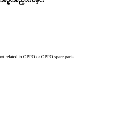
ည္းမ်ဥ္းစည္းကမ္း
e not related to OPPO or OPPO spare parts.