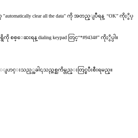
"automatically clear all the data" ကို အတည္ျပဳရန္ “OK” ကိုႏွိပ္
ို စစ္ေဆးရန္ dialing keypad တြင္“*#9434#” ကိုႏွိပ္ပါ။
ကိုေျပာင္းသည့္အခါ၎သည္တစ္ႀကိမ္တည္းတြင္ၿပီးစီးရမည္။