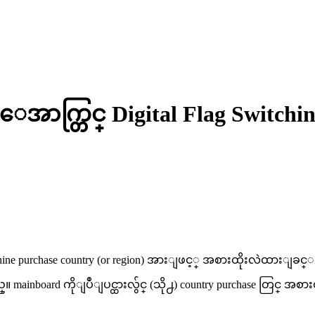
ce ေအာက္တြင္ Digital Flag Swit
ine purchase country (or region) အားျဖင့္ အစားထိုးလဲထားျခင္း ျဖ
nboard ကိုျပဳျပင္ထားလွ်င္ (သို႕) country purchase တြင္ အစားထိုးထား