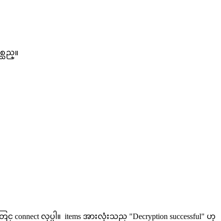
္သည္။
တြင္ connect လုပ္ပါ။ items အားလုံးသည္ "Decryption successful" ဟု