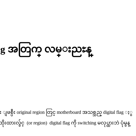
ching အတြက္ လမ္းညႊန္
စ္ပီး original region တြင္ motherboard အသစ္သည္ digital flag ႏွ
လွ်င္ (or region) digital flag ကို switching မလုပ္ထားဘဲ ပုံမွန္