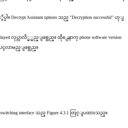
္ပါ။ Decrypt Assistant options သည္ "Decryption successful" ဟုျ
ed လုပ္လာလိ္မ့္မည္ျဖစ္သည္။ ထို႕ေနာက္ phone software version
င္ ေပၚလာမည္ျဖစ္သည္။
 flag switching interface သည္ Figure 4.3.1 တြင္ျပထားသည္။