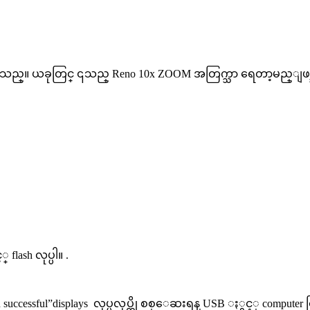
ုးေပးပါသည္။ ယခုတြင္ ၎သည္ Reno 10x ZOOM အတြက္သာ ရေတာ့မည္ျဖစ
 flash လုပ္ပါ။ .
on successful”displays လုပ္မလုပ္ကို စစ္ေဆးရန္ USB ႏွင့္ computer 