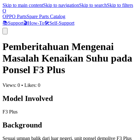
Skip to main content
Skip to navigation
Skip to search
Skip to filters
O
OPPO Parts
Spare Parts Catalog
📚
Support
🎬
How-To
🛠️
Self-Support
Pemberitahuan Mengenai
Masalah Kenaikan Suhu pada
Ponsel F3 Plus
Views:
0
•
Likes:
0
Model Involved
F3 Plus
Background
Sesuai umpan balik dari luar negeri, unit ponsel demolive F3 Plus