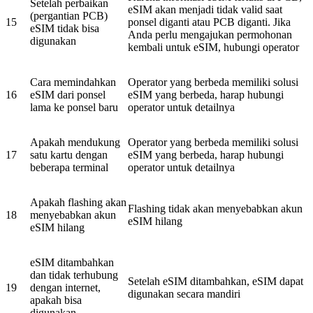
Setelah perbaikan
eSIM akan menjadi tidak valid saat
(pergantian PCB)
15
ponsel diganti atau PCB diganti. Jika
eSIM tidak bisa
Anda perlu mengajukan permohonan
digunakan
kembali untuk eSIM, hubungi operator
Cara memindahkan
Operator yang berbeda memiliki solusi
16
eSIM dari ponsel
eSIM yang berbeda, harap hubungi
lama ke ponsel baru
operator untuk detailnya
Apakah mendukung
Operator yang berbeda memiliki solusi
17
satu kartu dengan
eSIM yang berbeda, harap hubungi
beberapa terminal
operator untuk detailnya
Apakah flashing akan
Flashing tidak akan menyebabkan akun
18
menyebabkan akun
eSIM hilang
eSIM hilang
eSIM ditambahkan
dan tidak terhubung
Setelah eSIM ditambahkan, eSIM dapat
19
dengan internet,
digunakan secara mandiri
apakah bisa
digunakan