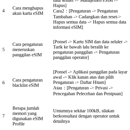
data seluler -> Manajemen eSIM ->
Hapus]
Cara menghapus
4
Cara2：[Pengaturan -> Pengaturan
akun kartu eSIM
Tambahan -> Cadangkan dan reset->
Hapus semua data -> Hapus semua data
informasi eSIM]
[Ponsel -> Kartu SIM dan data seluler ->
Cara pengaturan
Tarik ke bawah lalu beralih ke
5
meneruskan
pengaturan panggilan -> Pengaturan
panggilan eSIM
panggilan operator]
[Ponsel -> Aplikasi panggilan pada layar
awal -> Klik kanan atas dan pilih
Cara pengaturan
Pengaturan -> Daftar Hitam]
6
blacklist eSIM
Atau：[Pengaturan -> Privasi ->
Pencegahan Pelecehan dan Penipuan]
Berapa jumlah
Umumnya sekitar 100kB, silakan
memori yang
7
berkonsultasi dengan operator untuk
digunakan eSIM
detailnya
Profile