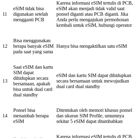
Karena informasi eSIM tertulis di PCB,
eSIM tidak bisa
eSIM akan menjadi tidak valid saat
11
digunakan setelah
ponsel diganti atau PCB diganti. Jika
mengganti PCB
Anda perlu mengajukan permohonan
kembali untuk eSIM, hubungi operator
Bisa menggunakan
12
berapa banyak eSIM
Hanya bisa mengaktifkan satu eSIM
pada saat yang sama
Saat eSIM dan kartu
SIM dapat
eSIM dan kartu SIM dapat dihidupkan
dihidupkan secara
13
secara bersamaan untuk mewujudkan
bersamaan, apakah
dual card dual standby
bisa untuk dual card
dual standby
Ponsel bisa
Ditentukan oleh memori khusus ponsel
14
menambah berapa
dan ukuran SIM Profile, umumnya
eSIM
sekitar 5 eSIM dapat ditambahkan
Karena informasi eSIM tertulis di PCB,