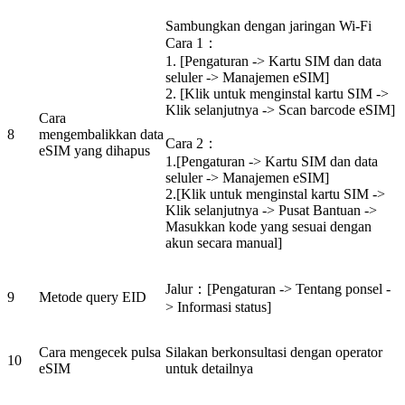
Sambungkan dengan jaringan Wi-Fi
Cara 1：
1. [Pengaturan -> Kartu SIM dan data
seluler -> Manajemen eSIM]
2. [Klik untuk menginstal kartu SIM ->
Klik selanjutnya -> Scan barcode eSIM]
Cara
8
mengembalikkan data
Cara 2：
eSIM yang dihapus
1.[Pengaturan -> Kartu SIM dan data
seluler -> Manajemen eSIM]
2.[Klik untuk menginstal kartu SIM ->
Klik selanjutnya -> Pusat Bantuan ->
Masukkan kode yang sesuai dengan
akun secara manual]
Jalur：[Pengaturan -> Tentang ponsel -
9
Metode query EID
> Informasi status]
Cara mengecek pulsa
Silakan berkonsultasi dengan operator
10
eSIM
untuk detailnya