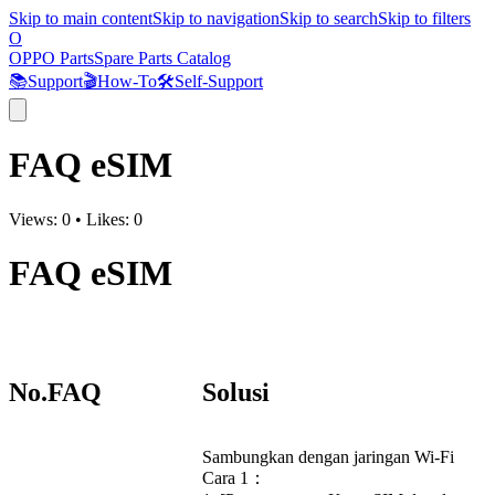
Skip to main content
Skip to navigation
Skip to search
Skip to filters
O
OPPO Parts
Spare Parts Catalog
📚
Support
🎬
How-To
🛠️
Self-Support
FAQ eSIM
Views:
0
•
Likes:
0
FAQ eSIM
No.
FAQ
Solusi
Sambungkan dengan jaringan Wi-Fi
Cara 1：