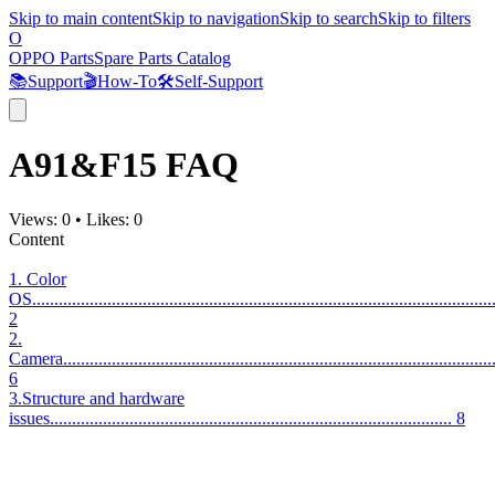
Skip to main content
Skip to navigation
Skip to search
Skip to filters
O
OPPO Parts
Spare Parts Catalog
📚
Support
🎬
How-To
🛠️
Self-Support
A91&F15 FAQ
Views:
0
•
Likes:
0
Content
1. Color
OS.........................................................................................................
2
2.
Camera..................................................................................................
6
3.Structure and hardware
issues........................................................................................... 8