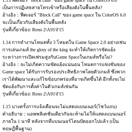
1.13 ฟีตเจอร์ "block calls" ของ game space ใน ColorOS 6.0
เป็นการปฏิเสธสายโทรเข้าหรือเสียงดังในพื้นหลัง?
อ้างอิง：ฟีตเจอร์ "Block Call" ของ game space ใน ColorOS 6.0
จะเป็นเกี่ยวกับเสียงดังในพื้นหลัง
รุ่นที่เกี่ยวข้อง: Reno 2\A91\F15
1.14 การทำงานโหมดทั้ง 3 โหมดใน Game Space 2.0 อย่างเช่น
การเล่นเกมส์ the glory of the king จะทำให้เกิดการขัดแย้ง
ระหว่างการเปิดเฟรมสูงกับGame Spaceในเกมส์หรือไม่?
อ้างอิง：จะไม่เกิดความขัดแย้งแน่นอน โหมดการแข่งขันของ
Game space ได้รับการรับรองประสิทธิภาพโดยตัวเกมส์ ซึ่งพวก
เราได้พัฒนาและแก้ไขข้อบกพร่องที่อาจเกิดขึ้นได้ อีกทั้งจะไม่
ขัดแย้งกับการตั้งค่าในตัวเกมส์เช่นกัน
รุ่นที่เกี่ยวข้อง: Reno 2\A91\F15
1.15 บางครั้งการแจ้งเตือนจะไม่แสดงแบนเนอร์(โชว์แถบ)
คำอธิบาย：แอพพลิเคชั่นเดียวกันจะห้ามไม่ให้แสดงแบนเนอร์
ภายใน 1 นาที หลังจากที่แบนเนอร์โดนปัดออกไปแล้ว (เป็น
ทฤษฎีพื้นฐาน)