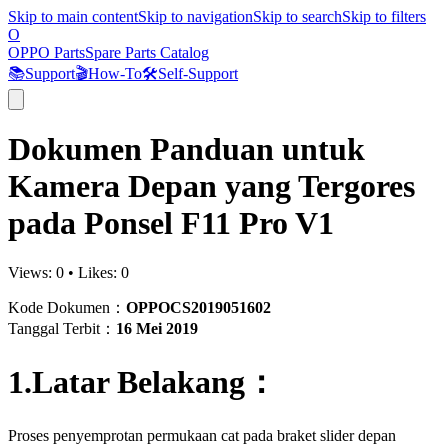
Skip to main content
Skip to navigation
Skip to search
Skip to filters
O
OPPO Parts
Spare Parts Catalog
📚
Support
🎬
How-To
🛠️
Self-Support
Dokumen Panduan untuk
Kamera Depan yang Tergores
pada Ponsel F11 Pro V1
Views:
0
•
Likes:
0
Kode Dokumen：
OPPOCS2019051602
Tanggal Terbit：
16 Mei 2019
1.Latar Belakang：
Proses penyemprotan permukaan cat pada braket slider depan