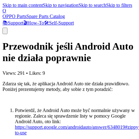
Skip to main content
Skip to navigation
Skip to search
Skip to filters
O
OPPO Parts
Spare Parts Catalog
📚
Support
🎬
How-To
🛠️
Self-Support
Przewodnik jeśli Android Auto
nie działa poprawnie
Views:
291
•
Likes:
9
Zdarza się tak, że aplikacja Android Auto nie działa prawidłowo.
Poniżej prezentujemy metody, aby sobie z tym poradzić:
Potwierdź, że Android Auto może być normalnie używany w
regionie. Zaleca się sprawdzenie listy w pomocy Google
Android Auto, oto link:
https://support.google.com/androidauto/answer/6348019#zip
to-use