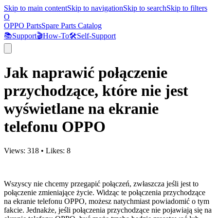
Skip to main content
Skip to navigation
Skip to search
Skip to filters
O
OPPO Parts
Spare Parts Catalog
📚
Support
🎬
How-To
🛠️
Self-Support
Jak naprawić połączenie
przychodzące, które nie jest
wyświetlane na ekranie
telefonu OPPO
Views:
318
•
Likes:
8
Wszyscy nie chcemy przegapić połączeń, zwłaszcza jeśli jest to
połączenie zmieniające życie. Widząc te połączenia przychodzące
na ekranie telefonu OPPO, możesz natychmiast powiadomić o tym
fakcie. Jednakże, jeśli połączenia przychodzące nie pojawiają się na