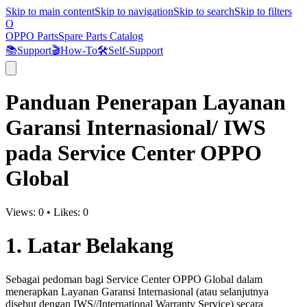
Skip to main content
Skip to navigation
Skip to search
Skip to filters
O
OPPO Parts
Spare Parts Catalog
📚
Support
🎬
How-To
🛠️
Self-Support
Panduan Penerapan Layanan
Garansi Internasional/ IWS
pada Service Center OPPO
Global
Views:
0
•
Likes:
0
1. Latar Belakang
Sebagai pedoman bagi Service Center OPPO Global dalam
menerapkan Layanan Garansi Internasional (atau selanjutnya
disebut dengan IWS//International Warranty Service) secara