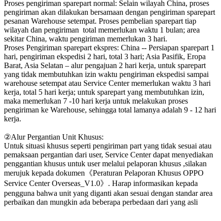
Proses pengiriman sparepart normal: Selain wilayah China, proses
pengiriman akan dilakukan bersamaan dengan pengiriman sparepart
pesanan Warehouse setempat. Proses pembelian sparepart tiap
wilayah dan pengiriman total memerlukan waktu 1 bulan; area
sekitar China, waktu pengiriman memerlukan 3 hari.
Proses Pengiriman sparepart ekspres: China -- Persiapan sparepart 1
hari, pengiriman ekspedisi 2 hari, total 3 hari; Asia Pasifik, Eropa
Barat, Asia Selatan – alur pengajuan 2 hari kerja, untuk sparepart
yang tidak membutuhkan izin waktu pengiriman ekspedisi sampai
warehouse setempat atau Service Center memerlukan waktu 3 hari
kerja, total 5 hari kerja; untuk sparepart yang membutuhkan izin,
maka memerlukan 7 -10 hari kerja untuk melakukan proses
pengiriman ke Warehouse, sehingga total lamanya adalah 9 - 12 hari
kerja.
②Alur Pergantian Unit Khusus:
Untuk situasi khusus seperti pengiriman part yang tidak sesuai atau
pemaksaan pergantian dari user, Service Center dapat menyediakan
penggantian khusus untuk user melalui pelaporan khusus ,silakan
merujuk kepada dokumen《Peraturan Pelaporan Khusus OPPO
Service Center Overseas_V1.0》. Harap informasikan kepada
pengguna bahwa unit yang diganti akan sesuai dengan standar area
perbaikan dan mungkin ada beberapa perbedaan dari yang asli