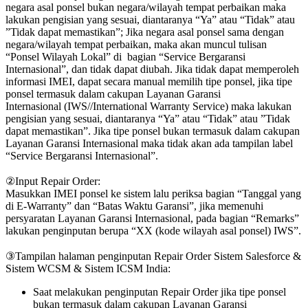
negara asal ponsel bukan negara/wilayah tempat perbaikan maka
lakukan pengisian yang sesuai, diantaranya “Ya” atau “Tidak” atau
”Tidak dapat memastikan”; Jika negara asal ponsel sama dengan
negara/wilayah tempat perbaikan, maka akan muncul tulisan
“Ponsel Wilayah Lokal” di bagian “Service Bergaransi
Internasional”, dan tidak dapat diubah. Jika tidak dapat memperoleh
informasi IMEI, dapat secara manual memilih tipe ponsel, jika tipe
ponsel termasuk dalam cakupan Layanan Garansi
Internasional (IWS//International Warranty Service) maka lakukan
pengisian yang sesuai, diantaranya “Ya” atau “Tidak” atau ”Tidak
dapat memastikan”. Jika tipe ponsel bukan termasuk dalam cakupan
Layanan Garansi Internasional maka tidak akan ada tampilan label
“Service Bergaransi Internasional”.
②Input Repair Order:
Masukkan IMEI ponsel ke sistem lalu periksa bagian “Tanggal yang
di E-Warranty” dan “Batas Waktu Garansi”, jika memenuhi
persyaratan Layanan Garansi Internasional, pada bagian “Remarks”
lakukan penginputan berupa “XX (kode wilayah asal ponsel) IWS”.
③Tampilan halaman penginputan Repair Order Sistem Salesforce &
Sistem WCSM & Sistem ICSM India:
Saat melakukan penginputan Repair Order jika tipe ponsel
bukan termasuk dalam cakupan Layanan Garansi