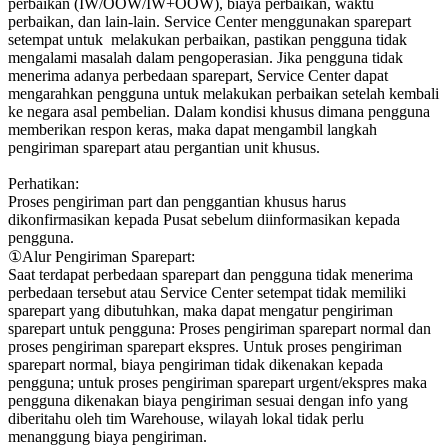
perbaikan (IW/OOW/IW+OOW), biaya perbaikan, waktu
perbaikan, dan lain-lain. Service Center menggunakan sparepart
setempat untuk melakukan perbaikan, pastikan pengguna tidak
mengalami masalah dalam pengoperasian. Jika pengguna tidak
menerima adanya perbedaan sparepart, Service Center dapat
mengarahkan pengguna untuk melakukan perbaikan setelah kembali
ke negara asal pembelian. Dalam kondisi khusus dimana pengguna
memberikan respon keras, maka dapat mengambil langkah
pengiriman sparepart atau pergantian unit khusus.
Perhatikan:
Proses pengiriman part dan penggantian khusus harus
dikonfirmasikan kepada Pusat sebelum diinformasikan kepada
pengguna.
①Alur Pengiriman Sparepart:
Saat terdapat perbedaan sparepart dan pengguna tidak menerima
perbedaan tersebut atau Service Center setempat tidak memiliki
sparepart yang dibutuhkan, maka dapat mengatur pengiriman
sparepart untuk pengguna: Proses pengiriman sparepart normal dan
proses pengiriman sparepart ekspres. Untuk proses pengiriman
sparepart normal, biaya pengiriman tidak dikenakan kepada
pengguna; untuk proses pengiriman sparepart urgent/ekspres maka
pengguna dikenakan biaya pengiriman sesuai dengan info yang
diberitahu oleh tim Warehouse, wilayah lokal tidak perlu
menanggung biaya pengiriman.