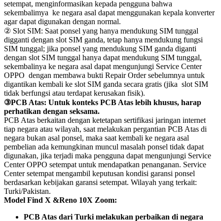
setempat, menginformasikan kepada pengguna bahwa
sekembalimya ke negara asal dapat menggunakan kepala konverter
agar dapat digunakan dengan normal.
② Slot SIM: Saat ponsel yang hanya mendukung SIM tunggal
digganti dengan slot SIM ganda, tetap hanya mendukung fungsi
SIM tunggal; jika ponsel yang mendukung SIM ganda diganti
dengan slot SIM tunggal hanya dapat mendukung SIM tunggal,
sekembalinya ke negara asal dapat mengunjungi Service Center
OPPO dengan membawa bukti Repair Order sebelumnya untuk
digantikan kembali ke slot SIM ganda secara gratis (jika slot SIM
tidak berfungsi atau terdapat kerusakan fisik).
③PCB Atas: Untuk konteks PCB Atas lebih khusus, harap
perhatikan dengan seksama.
PCB Atas berkaitan dengan ketetapan sertifikasi jaringan internet
tiap negara atau wilayah, saat melakukan pergantian PCB Atas di
negara bukan asal ponsel, maka saat kembali ke negara asal
pembelian ada kemungkinan muncul masalah ponsel tidak dapat
digunakan, jika terjadi maka pengguna dapat mengunjungi Service
Center OPPO setempat untuk mendapatkan penanganan. Service
Center setempat mengambil keputusan kondisi garansi ponsel
berdasarkan kebijakan garansi setempat. Wilayah yang terkait:
Turki/Pakistan.
Model Find X &Reno 10X Zoom:
PCB Atas dari Turki melakukan perbaikan di negara