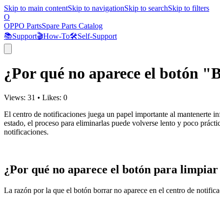
Skip to main content
Skip to navigation
Skip to search
Skip to filters
O
OPPO Parts
Spare Parts Catalog
📚
Support
🎬
How-To
🛠️
Self-Support
¿Por qué no aparece el botón "B
Views:
31
•
Likes:
0
El centro de notificaciones juega un papel importante al mantenerte in
estado, el proceso para eliminarlas puede volverse lento y poco prácti
notificaciones.
¿Por qué no aparece el botón para limpiar t
La razón por la que el botón borrar no aparece en el centro de notific