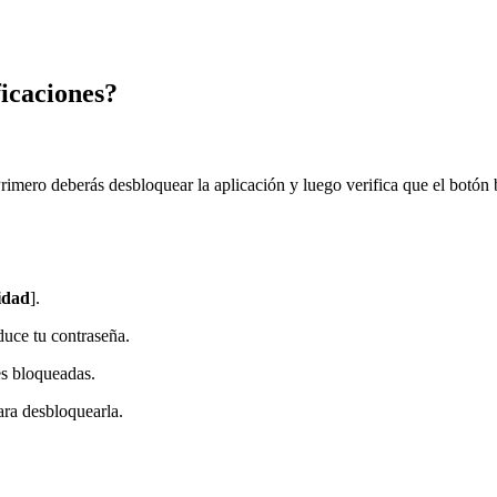
ficaciones?
rimero deberás desbloquear la aplicación y luego verifica que el botón b
idad
].
oduce tu contraseña.
es bloqueadas.
ara desbloquearla.