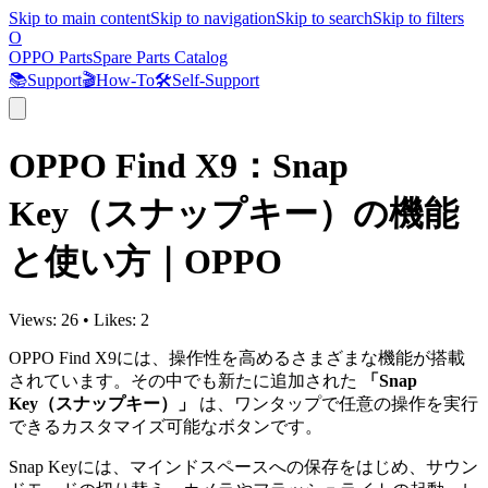
Skip to main content
Skip to navigation
Skip to search
Skip to filters
O
OPPO Parts
Spare Parts Catalog
📚
Support
🎬
How-To
🛠️
Self-Support
OPPO Find X9：Snap
Key（スナップキー）の機能
と使い方｜OPPO
Views:
26
•
Likes:
2
OPPO Find X9には、操作性を高めるさまざまな機能が搭載
されています。その中でも新たに追加された
「Snap
Key（スナップキー）」
は、ワンタップで任意の操作を実行
できるカスタマイズ可能なボタンです。
Snap Keyには、マインドスペースへの保存をはじめ、サウン