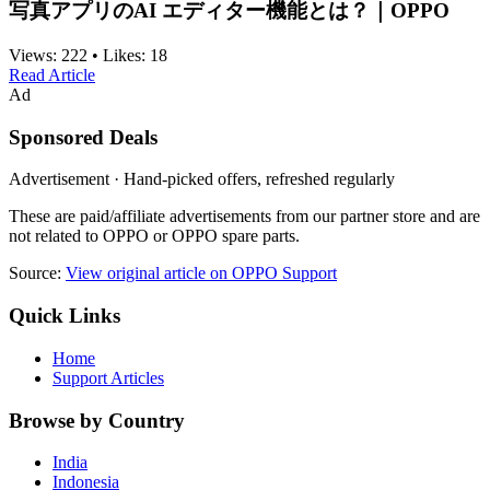
写真アプリのAI エディター機能とは？｜OPPO
Views:
222
•
Likes:
18
Read Article
Ad
Sponsored Deals
Advertisement · Hand-picked offers, refreshed regularly
These are paid/affiliate advertisements from our partner store and are
not related to OPPO or OPPO spare parts.
Source:
View original article on OPPO Support
Quick Links
Home
Support Articles
Browse by Country
India
Indonesia