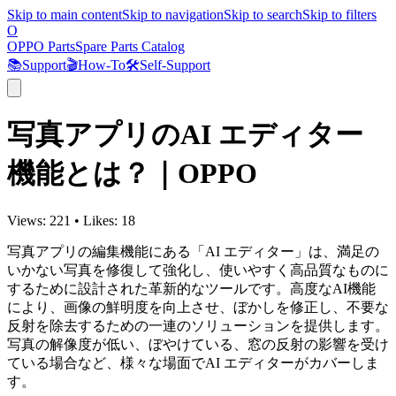
Skip to main content
Skip to navigation
Skip to search
Skip to filters
O
OPPO Parts
Spare Parts Catalog
📚
Support
🎬
How-To
🛠️
Self-Support
写真アプリのAI エディター
機能とは？｜OPPO
Views:
221
•
Likes:
18
写真アプリの編集機能にある「AI エディター」は、満足の
いかない写真を修復して強化し、使いやすく高品質なものに
するために設計された革新的なツールです。高度なAI機能
により、画像の鮮明度を向上させ、ぼかしを修正し、不要な
反射を除去するための一連のソリューションを提供します。
写真の解像度が低い、ぼやけている、窓の反射の影響を受け
ている場合など、様々な場面でAI エディターがカバーしま
す。