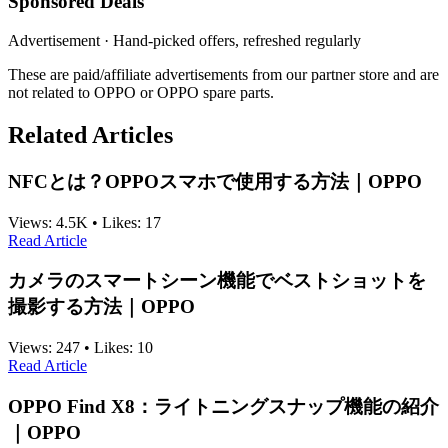
Sponsored Deals
Advertisement · Hand-picked offers, refreshed regularly
These are paid/affiliate advertisements from our partner store and are
not related to OPPO or OPPO spare parts.
Related Articles
NFCとは？OPPOスマホで使用する方法｜OPPO
Views:
4.5K
•
Likes:
17
Read Article
カメラのスマートシーン機能でベストショットを
撮影する方法｜OPPO
Views:
247
•
Likes:
10
Read Article
OPPO Find X8：ライトニングスナップ機能の紹介
｜OPPO