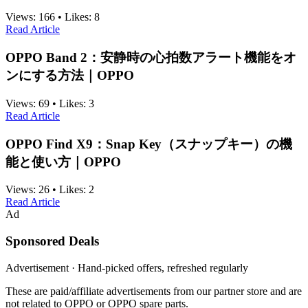
Views:
166
•
Likes:
8
Read Article
OPPO Band 2：安静時の心拍数アラート機能をオ
ンにする方法｜OPPO
Views:
69
•
Likes:
3
Read Article
OPPO Find X9：Snap Key（スナップキー）の機
能と使い方｜OPPO
Views:
26
•
Likes:
2
Read Article
Ad
Sponsored Deals
Advertisement · Hand-picked offers, refreshed regularly
These are paid/affiliate advertisements from our partner store and are
not related to OPPO or OPPO spare parts.