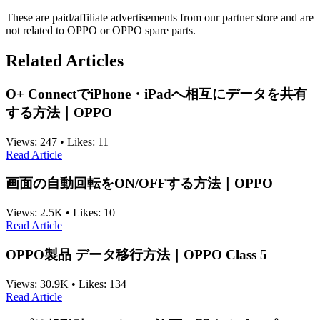
These are paid/affiliate advertisements from our partner store and are
not related to OPPO or OPPO spare parts.
Related Articles
O+ ConnectでiPhone・iPadへ相互にデータを共有
する方法｜OPPO
Views:
247
•
Likes:
11
Read Article
画面の自動回転をON/OFFする方法｜OPPO
Views:
2.5K
•
Likes:
10
Read Article
OPPO製品 データ移行方法｜OPPO Class 5
Views:
30.9K
•
Likes:
134
Read Article