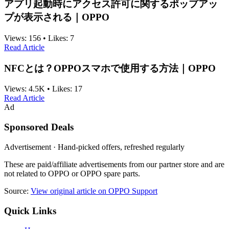
アプリ起動時にアクセス許可に関するポップアッ
プが表示される｜OPPO
Views:
156
•
Likes:
7
Read Article
NFCとは？OPPOスマホで使用する方法｜OPPO
Views:
4.5K
•
Likes:
17
Read Article
Ad
Sponsored Deals
Advertisement · Hand-picked offers, refreshed regularly
These are paid/affiliate advertisements from our partner store and are
not related to OPPO or OPPO spare parts.
Source:
View original article on OPPO Support
Quick Links