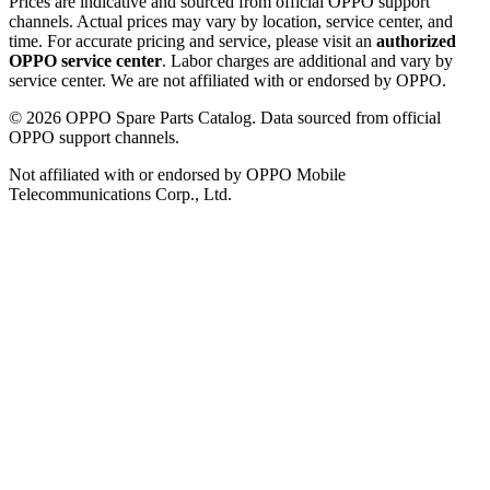
Prices are indicative and sourced from official OPPO support
channels. Actual prices may vary by location, service center, and
time. For accurate pricing and service, please visit an
authorized
OPPO service center
. Labor charges are additional and vary by
service center. We are not affiliated with or endorsed by OPPO.
©
2026
OPPO Spare Parts Catalog. Data sourced from official
OPPO support channels.
Not affiliated with or endorsed by OPPO Mobile
Telecommunications Corp., Ltd.