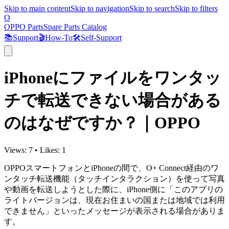
Skip to main content
Skip to navigation
Skip to search
Skip to filters
O
OPPO Parts
Spare Parts Catalog
📚
Support
🎬
How-To
🛠️
Self-Support
iPhoneにファイルをワンタッ
チで転送できない場合がある
のはなぜですか？｜OPPO
Views:
7
•
Likes:
1
OPPOスマートフォンとiPhoneの間で、O+ Connect経由の
ワ
ンタッチ転送機能
（タッチインタラクション
）を使って写真
や動画を転送しようとした際に、iPhone側に「このアプリの
ライトバージョンは、現在お住まいの国または地域では利用
できません」といったメッセージが表示される場合がありま
す。