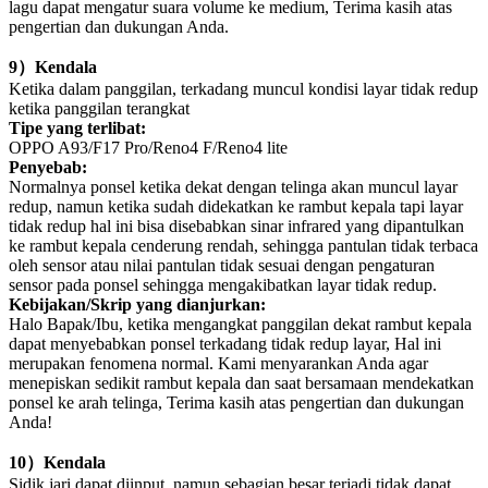
lagu dapat mengatur suara volume ke medium, Terima kasih atas
pengertian dan dukungan Anda.
9
）
Kendala
Ketika dalam panggilan, terkadang muncul kondisi layar tidak redup
ketika panggilan terangkat
Tipe yang terlibat:
OPPO A93/F17 Pro/Reno4 F/Reno4 lite
Penyebab:
Normalnya ponsel ketika dekat dengan telinga akan muncul layar
redup, namun ketika sudah didekatkan ke rambut kepala tapi layar
tidak redup hal ini bisa disebabkan sinar infrared yang dipantulkan
ke rambut kepala cenderung rendah, sehingga pantulan tidak terbaca
oleh sensor atau nilai pantulan tidak sesuai dengan pengaturan
sensor pada ponsel sehingga mengakibatkan layar tidak redup.
Kebijakan/Skrip yang dianjurkan:
Halo Bapak/Ibu, ketika mengangkat panggilan dekat rambut kepala
dapat menyebabkan ponsel terkadang tidak redup layar, Hal ini
merupakan fenomena normal. Kami menyarankan Anda agar
menepiskan sedikit rambut kepala dan saat bersamaan mendekatkan
ponsel ke arah telinga, Terima kasih atas pengertian dan dukungan
Anda!
10
）
Kendala
Sidik jari dapat diinput, namun sebagian besar terjadi tidak dapat