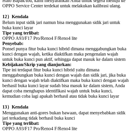
Halo Bapak/Ibu, kami menyarankan Anda untuk segera menuju ke
OPPO Service Center terdekat untuk melakukan kalibrasi ulang.
12
）
Kendala
Belum input sidik jari namun bisa menggunakan sidik jari untuk
buka kunci layar
Tipe yang terlibat:
OPPO A93/F17 Pro/Reno4 F/Reno4 lite
Penyebab:
Ponsel punya fitur buka kunci hibrid dimana menggabungkan buka
kunci dengan wajah, ketika diaktifkan maka pengenalan wajah
untuk buka kunci pun aktif, sehingga dapat masuk ke dalam sistem
Kebijakan/Skrip yang dianjurkan:
Tipe ini terdapat fitur buka kunci hibrid yaitu dimana
menggabungkan buka kunci dengan wajah dan sidik jari, jika buka
kunci dengan wajah telah diaktifkan maka buka kunci dengan wajah
berhasil buka kunci layar sudah bisa masuk ke dalam sistem, Anda
dapat coba menghapus identifikasi wajah untuk buka kunci,
kemudian coba lagi apakah berhasil atau tidak buka kunci layar
13
）
Kendala
Menggunakan anti-gores bukan bawaan, dapat menyebabkan sidik
jari terkadang tidak berhasil buka kunci
Tipe yang terlibat:
OPPO A93/F17 Pro/Reno4 F/Reno4 lite