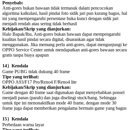
Penyebab:
Anti-gores bukan bawaan tidak termasuk dalam pencocokan
algoritma kalkulasi, hasil pindai foto sidik jari pun kurang bagus, hal
ini yang mempengaruhi persentase buka kunci dengan sidik jari
menjadi rendah atau sering tidak berhasil
Kebijakan/Skrip yang dianjurkan:
Halo Bapak/Ibu, Anti-gores bukan bawaan dapat mempengaruhi
kualitas hasil pindai secara digital, disarankan agar tidak
menggunakan. Jika memang perlu anti-gores, dapat mengunjungi ke
OPPO Service Center untuk mendapatkan anti-gores bawaan secara
gratis tanpa biaya apapun
14
）
Kendala
Game PUBG tidak dukung 40 frame
Tipe yang terlibat:
OPPO A93/F17 Pro/Reno4 F/Reno4 lite
Kebijakan/Skrip yang dianjurkan:
Game dengan 40 frame saat digunakan dapat menyebabkan ponsel
menjadi panas (parah) dan juga diselingi stuck/hang. Sehingga
untuk tipe ini menonaktifkan mode 40 frame, dengan mode 30
frame juga dapat memberikan pengalama bermain game yang bagus
15
）
Kendala
Perbedaan warna layar
Tipe yang terlibat: