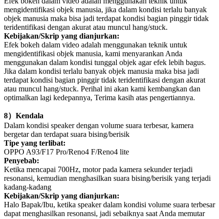
Efek bokeh dalam video adalah menggunakan teknik untuk
mengidentifikasi objek manusia, jika dalam kondisi terlalu banyak
objek manusia maka bisa jadi terdapat kondisi bagian pinggir tidak
teridentifikasi dengan akurat atau muncul hang/stuck.
Kebijakan/Skrip yang dianjurkan:
Efek bokeh dalam video adalah menggunakan teknik untuk
mengidentifikasi objek manusia, kami menyarankan Anda
menggunakan dalam kondisi tunggal objek agar efek lebih bagus.
Jika dalam kondisi terlalu banyak objek manusia maka bisa jadi
terdapat kondisi bagian pinggir tidak teridentifikasi dengan akurat
atau muncul hang/stuck. Perihal ini akan kami kembangkan dan
optimalkan lagi kedepannya, Terima kasih atas pengertiannya.
8
）
Kendala
Dalam kondisi speaker dengan volume suara terbesar, kamera
bergetar dan terdapat suara bising/berisik
Tipe yang terlibat:
OPPO A93/F17 Pro/Reno4 F/Reno4 lite
Penyebab:
Ketika mencapai 700Hz, motor pada kamera sekunder terjadi
resonansi, kemudian menghasilkan suara bising/berisik yang terjadi
kadang-kadang
Kebijakan/Skrip yang dianjurkan:
Halo Bapak/Ibu, ketika speaker dalam kondisi volume suara terbesar
dapat menghasilkan resonansi, jadi sebaiknya saat Anda memutar