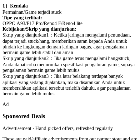
1
）
Kendala
Permainan/Game terjadi stuck
Tipe yang terlibat:
OPPO A93/F17 Pro/Reno4 F/Reno4 lite
Kebijakan/Skrip yang dianjurkan:
Skrip yang dianjurkan
1
：
Ketika jaringan mengalami penundaan,
dapat terjadi stuck/hang, memberikan saran kepada Anda untuk
pindah ke lingkungan dengan jaringan bagus, agar pengalaman
bermain game lebih stabil dan aman
Skrip yang dianjurkan
2
：
Jika game terus mengalami hang/stuck,
Anda dapat coba menurunkan spesifikasi pengaturan game, supaya
pengalaman bermain game lebih mulus
.
Skrip yang dianjurkan
3
：
Jika latar belakang terdapat banyak
aplikasi yang sedang dijalankan, maka disarankan Anda untuk
membersihkan aplikasi tersebut terlebih dahulu, agar pengalaman
bermain game lebih mulus.
Ad
Sponsored Deals
Advertisement · Hand-picked offers, refreshed regularly
These are paid/affiliate advertisements from our partner store and are