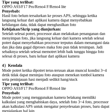
Tipe yang terlibat:
OPPO A93/F17 Pro/Reno4 F/Reno4 lite
Penyebab:
Hasil foto belum tersalurkan ke proses APS, sehingga ketika
langsung keluar dari aplikasi kamera dapat menyebabkan
kehilangan data, tidak dapat menghasilkan foto
Kebijakan/Skrip yang dianjurkan:
Setelah selesai potret, processor akan melakukan penanganan dan
menyimpan foto, jika langsung keluar dari kamera setelah selesai
potret dapat menyebabkan processor terputus dalam menangani data
dan jika data gagal diproses maka foto pun tidak tersimpan. Jadi
sebaiknya setelah selesai memotret lebih baik tunggu hingga foto
selesai di proses, baru keluar dari aplikasi kamera
4
）
Kendala
Mode potret ketika dipotret terus-terusan akan muncul kondisi 3~4
detik tidak dapat meninjau foto ataupun menekan tombol kamera
serta peninjauan hasi menjadi sedikit hang/stuck
Tipe yang terlibat:
OPPO A93/F17 Pro/Reno4 F/Reno4 lite
Penyebab:
Mode potret yang menggunakan kamera belakang memiliki
kalkulasi yang menghabiskan daya, setelah foto 3~4 foto, processor
akan kalkulasi APS untuk mengatur penyelesaian proses, baru dapat
menjalankan hal lain