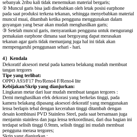
sebanyak 2ribu kali tidak menemukan material bergaris;
②
Muncul garis bisa jadi disebabkan oleh letak posisi earphone
pada saat produksi terkena tekanan, sehingga menyebabkan material
muncul muai, ditambah ketika pengguna menggunakan dalam
goyangan yang besar akan mudah menghasilkan garis;
③
Setelah muncul garis, menyarankan pengguna untuk mengurangi
pemakaian earphone dimana saat bergoyang dapat merasakan
tekanan agar garis tidak memanjang juga hal ini tidak akan
mempengaruhi penggunaan sehari - hari.
4
）
Kendala
Dekoratif aksesori metal pada kamera belakang mudah membuat
tangan tergores
Tipe yang terlibat:
OPPO A93/F17 Pro/Reno4 F/Reno4 lite
Kebijakan/Skrip yang dianjurkan:
Lingkaran metar dari luar mudah membuat tangan tergores :
Demi menghasilkan efek dekorasi yang berkelas tinggi, pada
kamera belakang dipasang aksesori dekoratif yang menggunakan
lensa berlapis tebal dengan kecerahan tinggi ditambah dengan
desain kombinasi PVD Stainless Steel, pada saat bersamaan juga
menjamin stainless dan juga lensa terkoordinasi, dari dua bagian ini
terdapat selisih tinggi
0.9mm
, selisih tinggi ini mudah membuat
pengguna merasa tergores;
Skrip yang dianjurkan :