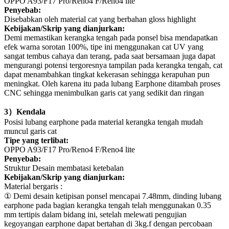
OPPO A93/F17 Pro/Reno4 F/Reno4 lite
Penyebab:
Disebabkan oleh material cat yang berbahan gloss highlight
Kebijakan/Skrip yang dianjurkan:
Demi memastikan kerangka tengah pada ponsel bisa mendapatkan
efek warna sorotan 100%, tipe ini menggunakan cat UV yang
sangat tembus cahaya dan terang, pada saat bersamaan juga dapat
mengurangi potensi tergoresnya tampilan pada kerangka tengah, cat
dapat menambahkan tingkat kekerasan sehingga kerapuhan pun
meningkat. Oleh karena itu pada lubang Earphone ditambah proses
CNC sehingga menimbulkan garis cat yang sedikit dan ringan
3
）
Kendala
Posisi lubang earphone pada material kerangka tengah mudah
muncul garis cat
Tipe yang terlibat:
OPPO A93/F17 Pro/Reno4 F/Reno4 lite
Penyebab:
Struktur Desain membatasi ketebalan
Kebijakan/Skrip yang dianjurkan:
Material bergaris :
①
Demi desain ketipisan ponsel mencapai
7.48mm
, dinding lubang
earphone pada bagian kerangka tengah telah menggunakan 0.35
mm tertipis dalam bidang ini, setelah melewati pengujian
kegoyangan earphone dapat bertahan di 3kg.f dengan percobaan