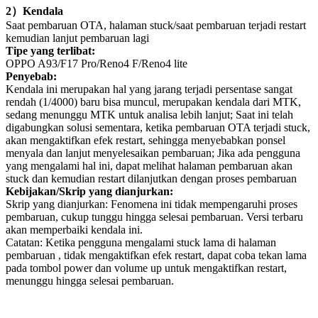
2
）
Kendala
Saat pembaruan
OTA
, halaman stuck/saat pembaruan terjadi restart
kemudian lanjut pembaruan lagi
Tipe yang terlibat:
OPPO A93/F17 Pro/Reno4 F/Reno4 lite
Penyebab:
Kendala ini merupakan hal yang jarang terjadi persentase sangat
rendah (
1/4000
) baru bisa muncul, merupakan kendala dari MTK,
sedang menunggu MTK untuk analisa lebih lanjut; Saat ini telah
digabungkan solusi sementara, ketika pembaruan OTA terjadi stuck,
akan mengaktifkan efek restart, sehingga menyebabkan ponsel
menyala dan lanjut menyelesaikan pembaruan; Jika ada pengguna
yang mengalami hal ini, dapat melihat halaman pembaruan akan
stuck dan kemudian restart dilanjutkan dengan proses pembaruan
Kebijakan/Skrip yang dianjurkan:
Skrip yang dianjurkan: Fenomena ini tidak mempengaruhi proses
pembaruan, cukup tunggu hingga selesai pembaruan. Versi terbaru
akan memperbaiki kendala ini.
Catatan: Ketika pengguna mengalami stuck lama di halaman
pembaruan , tidak mengaktifkan efek restart, dapat coba tekan lama
pada tombol power dan volume up untuk mengaktifkan restart,
menunggu hingga selesai pembaruan.