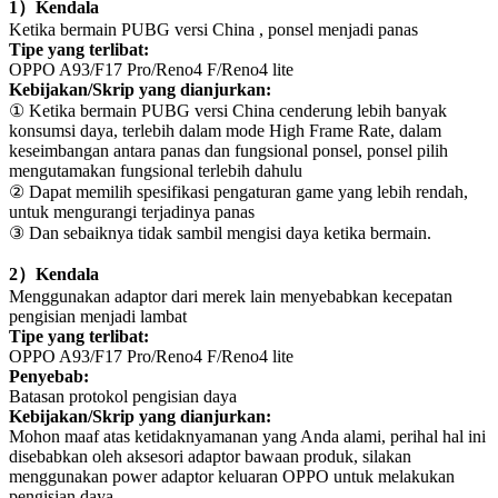
1
）
Kendala
Ketika bermain PUBG versi China , ponsel menjadi panas
Tipe yang terlibat:
OPPO A93/F17 Pro/Reno4 F/Reno4 lite
Kebijakan/Skrip yang dianjurkan:
① Ketika bermain PUBG versi China cenderung lebih banyak
konsumsi daya, terlebih dalam mode High Frame Rate, dalam
keseimbangan antara panas dan fungsional ponsel, ponsel pilih
mengutamakan fungsional terlebih dahulu
② Dapat memilih spesifikasi pengaturan game yang lebih rendah,
untuk mengurangi terjadinya panas
③ Dan sebaiknya tidak sambil mengisi daya ketika bermain.
2
）
Kendala
Menggunakan adaptor dari merek lain menyebabkan kecepatan
pengisian menjadi lambat
Tipe yang terlibat:
OPPO A93/F17 Pro/Reno4 F/Reno4 lite
Penyebab:
Batasan protokol pengisian daya
Kebijakan/Skrip yang dianjurkan:
Mohon maaf atas ketidaknyamanan yang Anda alami, perihal hal ini
disebabkan oleh aksesori adaptor bawaan produk, silakan
menggunakan power adaptor keluaran OPPO untuk melakukan
pengisian daya.