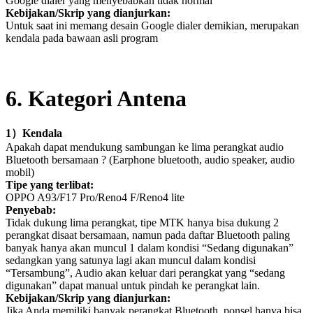
Google dialer
yang menyebabkan tidak normal
Kebijakan/Skrip yang dianjurkan:
Untuk saat ini memang desain
Google dialer
demikian, merupakan
kendala pada bawaan asli program
6
. Kategori Antena
1
）
Kendala
Apakah dapat mendukung sambungan ke lima perangkat audio
Bluetooth bersamaan ? (Earphone bluetooth, audio speaker, audio
mobil)
Tipe yang terlibat:
OPPO A93/F17 Pro/Reno4 F/Reno4 lite
Penyebab:
Tidak dukung lima perangkat, tipe MTK hanya bisa dukung 2
perangkat disaat bersamaan, namun pada daftar Bluetooth paling
banyak hanya akan muncul 1 dalam kondisi “Sedang digunakan”
sedangkan yang satunya lagi akan muncul dalam kondisi
“Tersambung”, Audio akan keluar dari perangkat yang “sedang
digunakan” dapat manual untuk pindah ke perangkat lain.
Kebijakan/Skrip yang dianjurkan:
Jika Anda memiliki banyak perangkat Bluetooth, ponsel hanya bisa