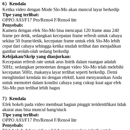
6
）
Kendala
Ketika video dengan Mode Slo-Mo akan muncul layar berkedip
Tipe yang terlibat:
OPPO A93/F17 Pro/Reno4 F/Reno4 lite
Penyebab:
Kamera dengan efek Slo-Mo bisa mencapai 120 frame atau 240
frame per detik, sedangkan kecepatan frame refresh untuk cahaya
sekitar 50 frame/detik, kecepatan frame untuk efek Slo-Mo lebih
cepat dari cahaya sehingga ketika mudah terlihat dan menjadikan
gambar seolah-olah sedang berkedip
Kebijakan/Skrip yang dianjurkan:
Kecepatan refresh rate untuk arus listrik dalam ruangan adalah
50Hz, sedangkan pemotretan dengan video Slo-Mo telah melebihi
kecepatan 50Hz, makanya layar terlihat seperti berkedip.
Demi
menghindari kendala ini dengan efektif, kami menyarankan Anda
untuk memotret dalam kondisi cahaya yang cukup kuat agar efek
Slo-Mo pun terlihat lebih bagus
7
）
Kendala
Efek bokeh pada video membuat bagian pinggir teridentifikasi tidak
akurat atau bisa muncul hang/stuck
Tipe yang terlibat:
OPPO A93/F17 Pro/Reno4 F/Reno4 lite
Penyebab: