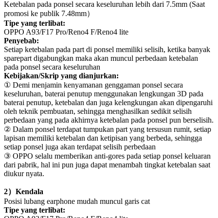
Ketebalan pada ponsel secara keseluruhan lebih dari
7.5mm
(Saat
promosi ke publik
7.48mm
）
Tipe yang terlibat:
OPPO A93/F17 Pro/Reno4 F/Reno4 lite
Penyebab:
Setiap ketebalan pada part di ponsel memiliki selisih, ketika banyak
sparepart digabungkan maka akan muncul perbedaan ketebalan
pada ponsel secara keseluruhan
Kebijakan/Skrip yang dianjurkan:
①
Demi menjamin kenyamanan genggaman ponsel secara
keseluruhan, baterai penutup menggunakan lengkungan 3D pada
baterai penutup, ketebalan dan juga kelengkungan akan dipengaruhi
oleh teknik pembuatan, sehingga menghasilkan sedikit selisih
perbedaan yang pada akhirnya ketebalan pada ponsel pun berselisih.
②
Dalam ponsel terdapat tumpukan part yang tersusun rumit, setiap
lapisan memiliki ketebalan dan ketipisan yang berbeda, sehingga
setiap ponsel juga akan terdapat selisih perbedaan
③
OPPO
selalu memberikan anti-gores pada setiap ponsel keluaran
dari pabrik, hal ini pun juga dapat menambah tingkat ketebalan saat
diukur nyata.
2
）
Kendala
Posisi lubang earphone mudah muncul garis cat
Tipe yang terlibat: