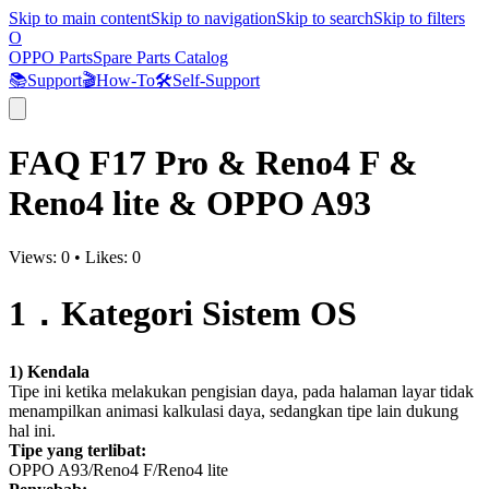
Skip to main content
Skip to navigation
Skip to search
Skip to filters
O
OPPO Parts
Spare Parts Catalog
📚
Support
🎬
How-To
🛠️
Self-Support
FAQ F17 Pro & Reno4 F &
Reno4 lite & OPPO A93
Views:
0
•
Likes:
0
1
．
Kategori
Sistem O
S
1
) Kendala
Tipe ini ketika melakukan pengisian daya, pada halaman layar tidak
menampilkan animasi kalkulasi daya, sedangkan tipe lain dukung
hal ini.
Tipe yang terlibat:
OPPO A93/Reno4 F/Reno4 lite