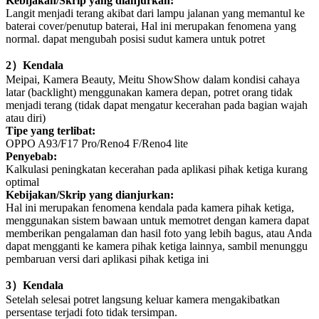
Kebijakan/Skrip yang dianjurkan:
Langit menjadi terang akibat dari lampu jalanan yang memantul ke
baterai cover/penutup baterai, Hal ini merupakan fenomena yang
normal. dapat mengubah posisi sudut kamera untuk potret
2
）
Kendala
Meipai, Kamera Beauty, Meitu ShowShow dalam kondisi cahaya
latar (backlight) menggunakan kamera depan, potret orang tidak
menjadi terang (tidak dapat mengatur kecerahan pada bagian wajah
atau diri)
Tipe yang terlibat:
OPPO A93/F17 Pro/Reno4 F/Reno4 lite
Penyebab:
Kalkulasi peningkatan kecerahan pada aplikasi pihak ketiga kurang
optimal
Kebijakan/Skrip yang dianjurkan:
Hal ini merupakan fenomena kendala pada kamera pihak ketiga,
menggunakan sistem bawaan untuk memotret dengan kamera dapat
memberikan pengalaman dan hasil foto yang lebih bagus, atau Anda
dapat mengganti ke kamera pihak ketiga lainnya, sambil menunggu
pembaruan versi dari aplikasi pihak ketiga ini
3
）
Kendala
Setelah selesai potret langsung keluar kamera mengakibatkan
persentase terjadi foto tidak tersimpan.