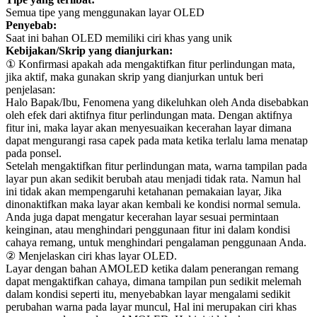
Semua tipe yang menggunakan layar OLED
Penyebab:
Saat ini bahan OLED memiliki ciri khas yang unik
Kebijakan/Skrip yang dianjurkan:
① Konfirmasi apakah ada mengaktifkan fitur perlindungan mata,
jika aktif, maka gunakan s
krip yang dianjurkan untuk beri
penjelasan:
Halo Bapak/Ibu, Fenomena yang dikeluhkan oleh Anda disebabkan
oleh efek dari aktifnya fitur perlindungan mata. Dengan aktifnya
fitur ini, maka layar akan menyesuaikan kecerahan layar dimana
dapat mengurangi rasa capek pada mata ketika terlalu lama menatap
pada ponsel.
Setelah mengaktifkan fitur perlindungan mata, warna tampilan pada
layar pun akan sedikit berubah atau menjadi tidak rata. Namun hal
ini tidak akan mempengaruhi ketahanan pemakaian layar, Jika
dinonaktifkan maka layar akan kembali ke kondisi normal semula.
Anda juga dapat mengatur kecerahan layar sesuai permintaan
keinginan, atau menghindari penggunaan fitur ini dalam kondisi
cahaya remang, untuk menghindari pengalaman penggunaan Anda.
② Menjelaskan ciri khas layar OLED.
Layar dengan bahan AMOLED ketika dalam penerangan remang
dapat mengaktifkan cahaya, dimana tampilan pun sedikit melemah
dalam kondisi seperti itu, menyebabkan layar mengalami sedikit
perubahan warna pada layar muncul, Hal ini merupakan ciri khas