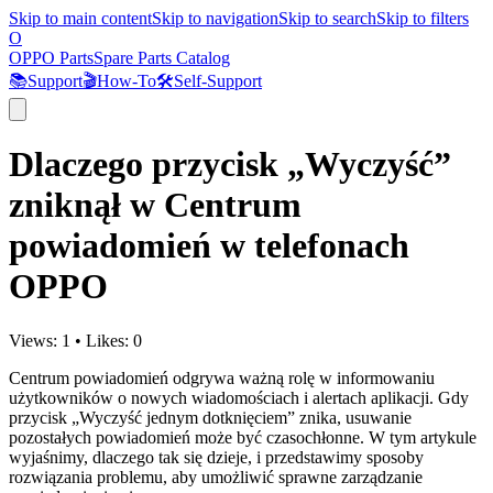
Skip to main content
Skip to navigation
Skip to search
Skip to filters
O
OPPO Parts
Spare Parts Catalog
📚
Support
🎬
How-To
🛠️
Self-Support
Dlaczego przycisk „Wyczyść”
zniknął w Centrum
powiadomień w telefonach
OPPO
Views:
1
•
Likes:
0
Centrum powiadomień odgrywa ważną rolę w informowaniu
użytkowników o nowych wiadomościach i alertach aplikacji. Gdy
przycisk „Wyczyść jednym dotknięciem” znika, usuwanie
pozostałych powiadomień może być czasochłonne. W tym artykule
wyjaśnimy, dlaczego tak się dzieje, i przedstawimy sposoby
rozwiązania problemu, aby umożliwić sprawne zarządzanie