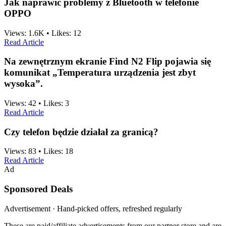
Jak naprawić problemy z Bluetooth w telefonie
OPPO
Views:
1.6K
•
Likes:
12
Read Article
Na zewnętrznym ekranie Find N2 Flip pojawia się
komunikat „Temperatura urządzenia jest zbyt
wysoka”.
Views:
42
•
Likes:
3
Read Article
Czy telefon będzie działał za granicą?
Views:
83
•
Likes:
18
Read Article
Ad
Sponsored Deals
Advertisement · Hand-picked offers, refreshed regularly
These are paid/affiliate advertisements from our partner store and are