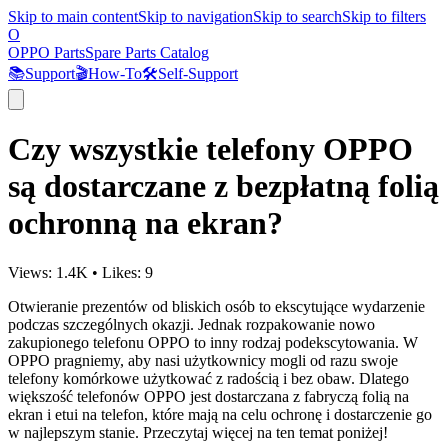
Skip to main content
Skip to navigation
Skip to search
Skip to filters
O
OPPO Parts
Spare Parts Catalog
📚
Support
🎬
How-To
🛠️
Self-Support
Czy wszystkie telefony OPPO
są dostarczane z bezpłatną folią
ochronną na ekran?
Views:
1.4K
•
Likes:
9
Otwieranie prezentów od bliskich osób to ekscytujące wydarzenie
podczas szczególnych okazji. Jednak rozpakowanie nowo
zakupionego telefonu OPPO to inny rodzaj podekscytowania. W
OPPO pragniemy, aby nasi użytkownicy mogli od razu swoje
telefony komórkowe użytkować z radością i bez obaw. Dlatego
większość telefonów OPPO jest dostarczana z fabryczą folią na
ekran i etui na telefon, które mają na celu ochronę i dostarczenie go
w najlepszym stanie. Przeczytaj więcej na ten temat poniżej!