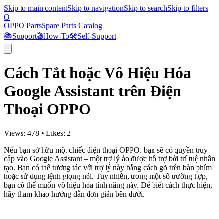
Skip to main content
Skip to navigation
Skip to search
Skip to filters
O
OPPO Parts
Spare Parts Catalog
📚
Support
🎬
How-To
🛠️
Self-Support
Cách Tắt hoặc Vô Hiệu Hóa
Google Assistant trên Điện
Thoại OPPO
Views:
478
•
Likes:
2
Nếu bạn sở hữu một chiếc điện thoại OPPO, bạn sẽ có quyền truy
cập vào Google Assistant – một trợ lý ảo được hỗ trợ bởi trí tuệ nhân
tạo. Bạn có thể tương tác với trợ lý này bằng cách gõ trên bàn phím
hoặc sử dụng lệnh giọng nói. Tuy nhiên, trong một số trường hợp,
bạn có thể muốn vô hiệu hóa tính năng này. Để biết cách thực hiện,
hãy tham khảo hướng dẫn đơn giản bên dưới.