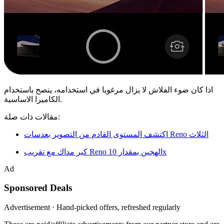
اذا كان ضوء الفلاش لا يزال مرغوبا في استخدامه، ينصح باستخدام
الكاميرا الاساسية.
مقالات ذات صلة:
اكتشف المستوى القادم من التصوير بعدسات Reno الثلاث
كبر مداك مع تقريب Reno الهجين بمقدار 10x
Ad
Sponsored Deals
Advertisement · Hand-picked offers, refreshed regularly