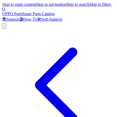
Skip to main content
Skip to navigation
Skip to search
Skip to filters
O
OPPO Parts
Spare Parts Catalog
📚
Support
🎬
How-To
🛠️
Self-Support