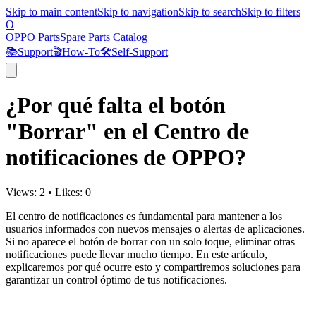
Skip to main content
Skip to navigation
Skip to search
Skip to filters
O
OPPO Parts
Spare Parts Catalog
📚
Support
🎬
How-To
🛠️
Self-Support
¿Por qué falta el botón
"Borrar" en el Centro de
notificaciones de OPPO?
Views:
2
•
Likes:
0
El
centro de notificaciones
es fundamental para mantener a los
usuarios informados con nuevos mensajes o alertas de aplicaciones.
Si no aparece el botón de borrar con un solo toque, eliminar otras
notificaciones puede llevar mucho tiempo. En este artículo,
explicaremos por qué ocurre esto y compartiremos soluciones para
garantizar un control óptimo de tus notificaciones.