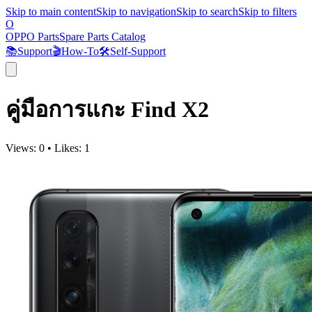
Skip to main content
Skip to navigation
Skip to search
Skip to filters
O
OPPO Parts
Spare Parts Catalog
📚
Support
🎬
How-To
🛠️
Self-Support
คู่มือการแกะ Find X2
Views:
0
•
Likes:
1