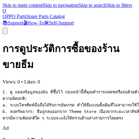
Skip to main content
Skip to navigation
Skip to search
Skip to filters
O
OPPO Parts
Spare Parts Catalog
📚
Support
🎬
How-To
🛠️
Self-Support
การดูประวัติการซื้อของร้าน
ขายธีม
Views:
0
•
Likes:
0
1. ดู แหล่งข้อมูลของฉัน ที่ซื้อไว้ ก่อนหน้านี้ที่คุณทำการแฟลชหรือลบด้ว
ความผิดปกติ:

a. ระบบโทรศัพท์มือถือได้รับการอัพเกรด ทำให้ธีมแบบดั้งเดิมที่ไม่สามารถใช
b. ลบทรัพยากร: ธีมถูกลบออกจาก Theme Store เนื่องจากระยะเวลาลิขสิทธิ
หากมีความผิดปกติใด ๆ ระบบจะแจ้งให้ทราบด้านล่างรายการโดยตรง
Ad