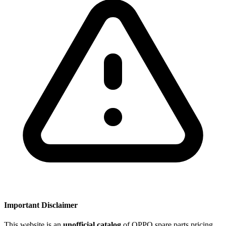
Important Disclaimer
This website is an
unofficial catalog
of OPPO spare parts pricing.