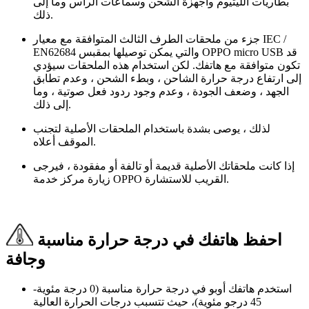
بطاريات الليثيوم وأجهزة الشحن وسماعات الرأس وما إلى
ذلك.
جزء من ملحقات الطرف الثالث المتوافقة مع معيار IEC /
EN62684 والتي يمكن توصيلها بمقبس OPPO micro USB قد
تكون متوافقة مع هاتفك. لكن استخدام هذه الملحقات سيؤدي
إلى ارتفاع درجة حرارة الشاحن ، وبطء الشحن ، وعدم تطابق
الجهد ، وضعف الجودة ، وعدم وجود ردود فعل صوتية ، وما
إلى ذلك.
لذلك ، يوصى بشدة باستخدام الملحقات الأصلية لتجنب
الموقف أعلاه.
إذا كانت ملحقاتك الأصلية قديمة أو تالفة أو مفقودة ، فيرجى
زيارة مركز خدمة OPPO القريب للاستشارة.
احفظ هاتفك في درجة حرارة مناسبة
وجافة
استخدم هاتفك أوبو في درجة حرارة مناسبة (0 درجة مئوية-
45 درجو مئوية)، حيث تتسبب درجات الحرارة العالية