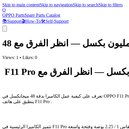
Skip to main content
Skip to navigation
Skip to search
Skip to filters
O
OPPO Parts
Spare Parts Catalog
📚
Support
🎬
How-To
🛠️
Self-Support
Views:
1
•
Likes:
0
ينطبق على هاتف F11 Pro .