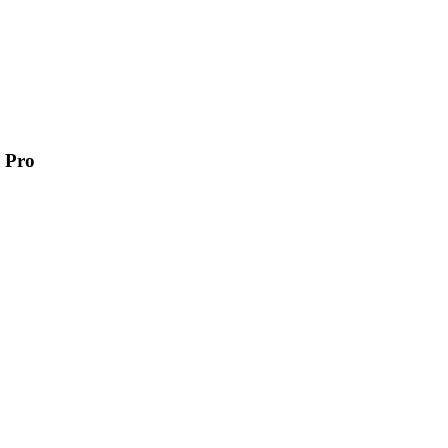
وضع مطالبة الاشعارا F11 Pro