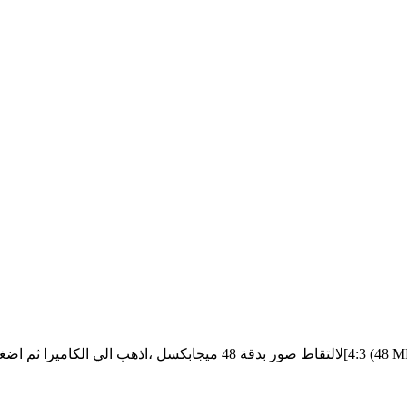
ثم اضغ
الكاميرا
لالتقاط صور بدقة 48 ميجابكسل ،اذهب الي
. ثم ، اضغط على نسبة الصورة ثم اختار[
4:3 (4