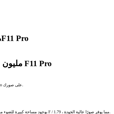
48 مليون بكسل — انظر الفرق معF11 Pro
F11 Pro مليون بكسل — انظر الفرق مع F11 Pro
تعرف على كيفية عمل الكاميرا بدقة 48 ميجابكسل في OPPO F11 Pro على صورك.
تتميز الكاميرا الرئيسية في F11 Pro بوجود مساحة كبيرة للضوء مقاس 1 / 2.25 بوصة وفتحة واسعة F / 1.79 ، مما يوفر صورًا عالية الجودة.